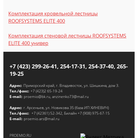
Комплектация кровельной лестницы
ROOFSYSTEMS ELITE 400
Комплектация стеновой лестницы ROOFSYSTEMS
ELITE 400 универ
+7 (423) 299-26-41, 254-17-31, 254-37-40, 265-
19-25
Адрес:
Приморский край, г. Владивосток, ул. Шишкина, дом 3.
Тел./факс:
+7 (423)2 65-19-24
E-mail:
proemio@bk.ru, anzinenko73@mail.ru
Адрес:
г. Арсеньев, ул. Новикова 35 (база ИП ХИНЕВИЧ)
Тел./факс:
+7 (42361) 52-342, Билайн +7 (908) 975-67-15
E-mail:
proemio.ars@mail.ru
PROEMIO.RU